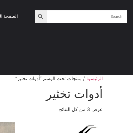
الصفحة ال
الرئيسية
/ منتجات تحت الوسم “أدوات تخثير”
أدوات تخثير
عرض ⁦3⁩ من كل النتائج