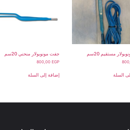
ولار مستقيم 20سم
جفت مونوبولار منحني 20سم
800,00
EGP
800
ى السلة
إضافة إلى السلة