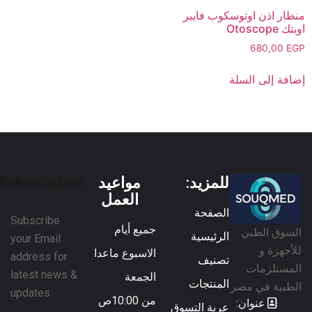
منظار اذن اوتوسكوب فايبر
اوبتك Otoscope
680,00
EGP
إضافة إلى السلة
للمزيد:
مواعيد
Subscription
العمل
الصفحة
Subscribe
جميع أيام
السوق الطبي
الرئيسية
your Email
للأجهزة و
الاسبوع ماعدا
address for
تصنيف
المستلزمات
latest news &
الجمعة
المنتجات
الطبية في مصر
updates
من 10:00ص
عنوان:
عربة التسوق