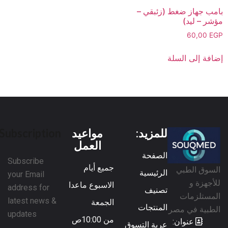
بامب جهاز ضغط (زئبقي –
مؤشر – ليد)
60,00
EGP
إضافة إلى السلة
للمزيد:
مواعيد
Subscription
العمل
الصفحة
Subscribe
جميع أيام
السوق الطبي
الرئيسية
your Email
للأجهزة و
الاسبوع ماعدا
address for
تصنيف
المستلزمات
latest news &
الجمعة
المنتجات
الطبية في مصر
updates
من 10:00ص
عنوان:
عربة التسوق