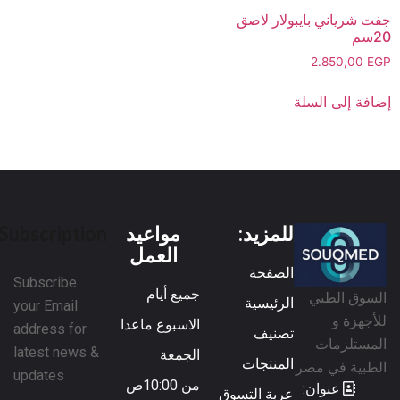
جفت شرياني بايبولار لاصق
20سم
2.850,00
EGP
إضافة إلى السلة
للمزيد:
مواعيد
Subscription
العمل
الصفحة
Subscribe
جميع أيام
السوق الطبي
الرئيسية
your Email
للأجهزة و
الاسبوع ماعدا
address for
تصنيف
المستلزمات
latest news &
الجمعة
المنتجات
الطبية في مصر
updates
من 10:00ص
عنوان:
عربة التسوق