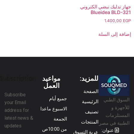
جهاز تدليك نبضي الكتروني
Blueidea BLD-321
1.400,00
EGP
إضافة إلى السلة
للمزيد:
مواعيد
Subscription
العمل
الصفحة
Subscribe
جميع أيام
السوق الطبي
الرئيسية
your Email
للأجهزة و
الاسبوع ماعدا
address for
تصنيف
المستلزمات
latest news &
الجمعة
المنتجات
الطبية في مصر
updates
من 10:00ص
عنوان:
عربة التسوق