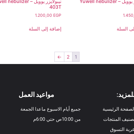
نيبولايزر يوويل – Yuwell nebulizer
نيبولايزر يوويل – nebulizer
403T
1.200,00
EGP
1.45
ى السلة
إضافة إلى السلة
←
2
1
لمزيد:
مواعيد العمل
لصفحة الرئيسية
جميع أيام الاسبوع ماعدا الجمعة
صنيف المنتجات
من 10:00ص حتي 6:00م
ربة التسوق