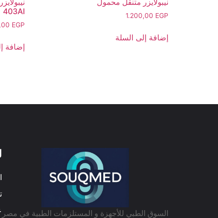
نيبولايزر متنقل محمول
403AI
1.200,00
EGP
0,00
EGP
إضافة إلى السلة
إضافة إل
ل
ا
ت
ع
السوق الطبي للأجهزة و المستلزمات الطبية في مصر