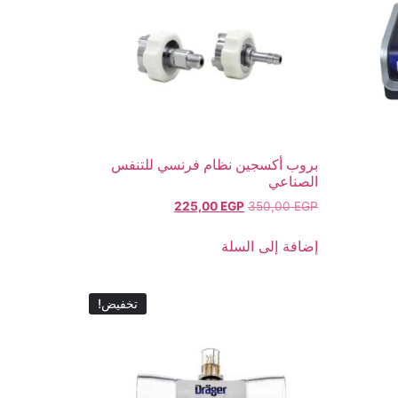
بروب أكسجين نظام فرنسي للتنفس
الصناعي
225,00
EGP
350,00
EGP
إضافة إلى السلة
تخفيض!