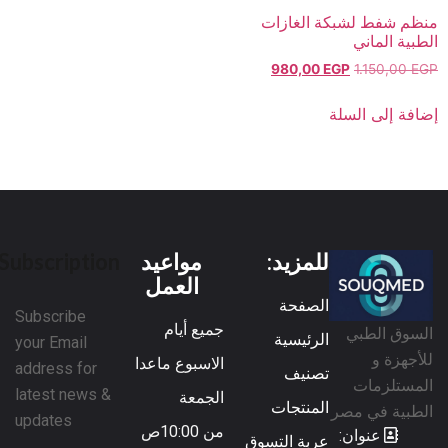
منظم شفط لشبكة الغازات
الطبية الماني
980,00
EGP
1.150,00
EGP
إضافة إلى السلة
للمزيد:
مواعيد
Subscription
العمل
الصفحة
Subscribe
جميع أيام
السوق الطبي
الرئيسية
your Email
للأجهزة و
الاسبوع ماعدا
address for
تصنيف
المستلزمات
latest news &
الجمعة
المنتجات
الطبية في مصر
updates
من 10:00ص
عنوان:
عربة التسوق