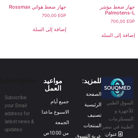
جهاز ضغط مؤشر
جهاز ضغط هوائي Rossmax
Palmotens-L
700,00
EGP
700,00
EGP
إضافة إلى السلة
إضافة إلى السلة
للمزيد:
مواعيد
Subscription
العمل
الصفحة
Subscribe
جميع أيام
السوق الطبي
الرئيسية
your Email
للأجهزة و
الاسبوع ماعدا
address for
تصنيف
المستلزمات
latest news &
الجمعة
المنتجات
الطبية في مصر
updates
من 10:00ص
عنوان:
عربة التسوق