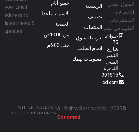
جميع أيام
السوق الطبي
الرئيسية
your Email
للأجهزة و
الاسبوع ماعدا
address for
تصنيف
المستلزمات
latest news &
الجمعة
المنتجات
الطبية في مصر
updates
من 10:00ص
عنوان:
عربة التسوق
75
حتي 6:00م
اتمام الطلب
شارع
القصر
معلومات تهمك
العيني -
القاهرة
01153901515
sales@souqmed.com
TWITTER
FACEBOOK
©2025, . All Rights Reserved by
YOUTUBE
INSTAGRAM
Souqmed