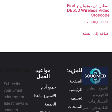
منظار اذن ديجيتال Firefly
DE550 Wireless Video
Otoscope
32.000,00
EGP
إضافة إلى السلة
للمزيد:
مواعيد
Subscription
العمل
الصفحة
Subscribe
جميع أيام
السوق الطبي
الرئيسية
your Email
للأجهزة و
الاسبوع ماعدا
address for
تصنيف
المستلزمات
latest news &
الجمعة
المنتجات
الطبية في مصر
updates