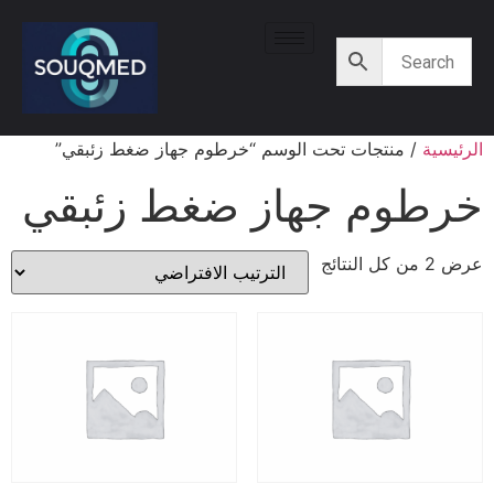
الرئيسية
/ منتجات تحت الوسم “خرطوم جهاز ضغط زئبقي”
خرطوم جهاز ضغط زئبقي
عرض ⁦2⁩ من كل النتائج