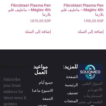
Fibroblast Plasma Pen
Fibroblast Plasma Pen
Maglev 4th – ماجليف قلم
Maglev 4th – ماجليف قلم
بلازما
بلازما
1.670,00
EGP
1.150,00
EGP
إضافة إلى السلة
إضافة إلى السلة
للمزيد:
مواعيد
Subscription
العمل
الصفحة
Subscribe
جميع أيام
السوق الطبي
الرئيسية
your Email
للأجهزة و
الاسبوع ماعدا
address for
تصنيف
المستلزمات
latest news &
الجمعة
المنتجات
الطبية في مصر
updates