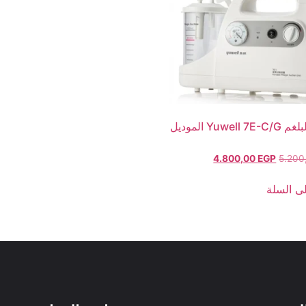
شفاط البلغم Yuwell 7E-C/G الموديل
4.800,00
EGP
5.20
ى السلة