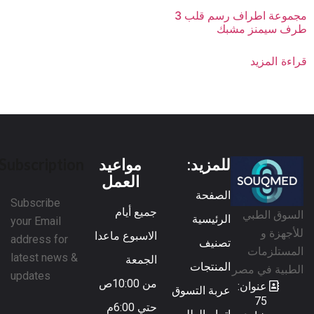
مجموعة اطراف رسم قلب 3
طرف سيمنز مشبك
قراءة المزيد
للمزيد:
مواعيد
Subscription
العمل
الصفحة
Subscribe
جميع أيام
السوق الطبي
الرئيسية
your Email
للأجهزة و
الاسبوع ماعدا
address for
تصنيف
المستلزمات
latest news &
الجمعة
المنتجات
الطبية في مصر
updates
من 10:00ص
عنوان:
عربة التسوق
75
حتي 6:00م