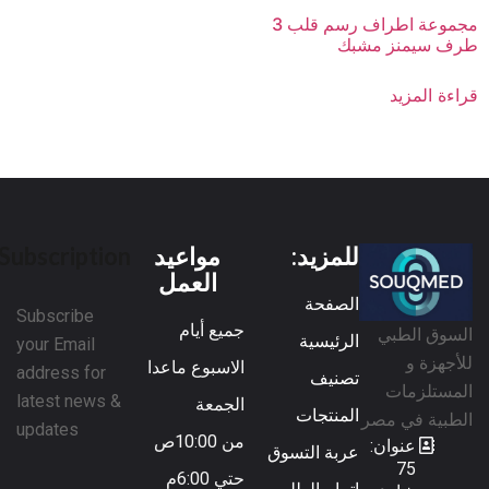
مجموعة اطراف رسم قلب 3
طرف سيمنز مشبك
قراءة المزيد
للمزيد:
مواعيد
Subscription
العمل
الصفحة
Subscribe
جميع أيام
السوق الطبي
الرئيسية
your Email
للأجهزة و
الاسبوع ماعدا
address for
تصنيف
المستلزمات
latest news &
الجمعة
المنتجات
الطبية في مصر
updates
من 10:00ص
عنوان:
عربة التسوق
75
حتي 6:00م