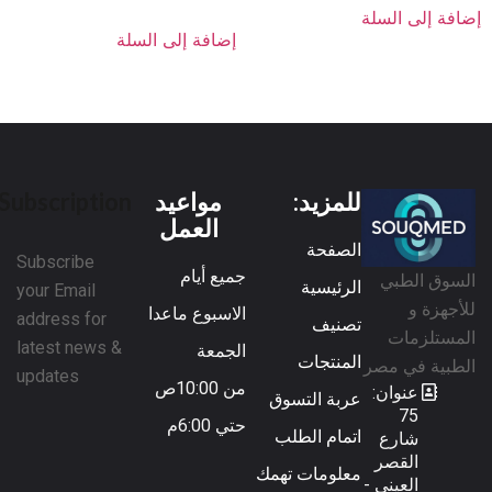
إضافة إلى السلة
إضافة إلى السلة
للمزيد:
مواعيد
Subscription
العمل
الصفحة
Subscribe
جميع أيام
السوق الطبي
الرئيسية
your Email
للأجهزة و
الاسبوع ماعدا
address for
تصنيف
المستلزمات
latest news &
الجمعة
المنتجات
الطبية في مصر
updates
من 10:00ص
عنوان:
عربة التسوق
75
حتي 6:00م
اتمام الطلب
شارع
القصر
معلومات تهمك
العيني -