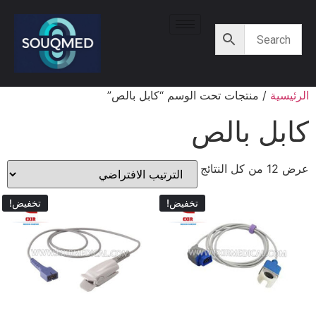
الرئيسية
/ منتجات تحت الوسم “كابل بالص”
كابل بالص
عرض ⁦12⁩ من كل النتائج
تخفيض!
تخفيض!