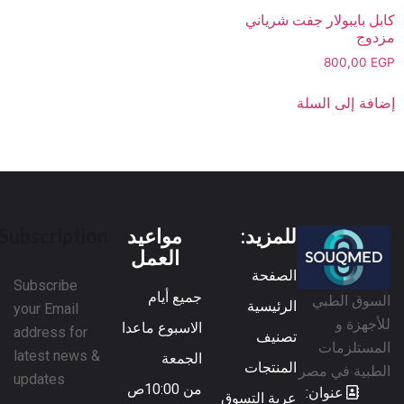
كابل بايبولار جفت شرياني
مزدوج
800,00
EGP
إضافة إلى السلة
للمزيد:
مواعيد
Subscription
العمل
الصفحة
Subscribe
جميع أيام
السوق الطبي
الرئيسية
your Email
للأجهزة و
الاسبوع ماعدا
address for
تصنيف
المستلزمات
latest news &
الجمعة
المنتجات
الطبية في مصر
updates
من 10:00ص
عنوان:
عربة التسوق