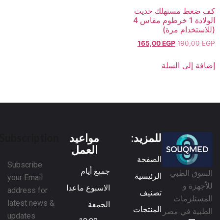
كف ضغط مستهلك حديث
الولادة 1 خرطوم مقاس 4
(للاستخدام مرة)
165,00
EGP
190,00
EGP
إضافة إلى السلة
للمزيد:
مواعيد
Subscription
العمل
الصفحة
Subscribe
جميع أيام
السوق الطبي
الرئيسية
your Email
للأجهزة و
الاسبوع ماعدا
address for
تصنيف
المستلزمات
latest news &
الجمعة
المنتجات
الطبية في مصر
updates