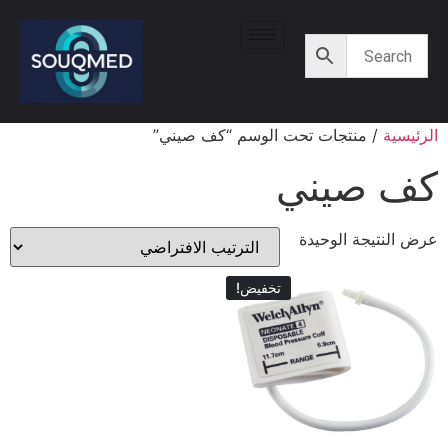
الرئيسية
/ منتجات تحت الوسم “كف صيني”
كف صيني
عرض النتيجة الوحيدة
تخفيض!