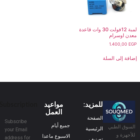
لمبة 12فولت 30 وات قاعدة
معدن اوسرام
1.400,00
EGP
إضافة إلى السلة
للمزيد:
مواعيد
Subscription
العمل
الصفحة
Subscribe
جميع أيام
السوق الطبي
الرئيسية
your Email
للأجهزة و
الاسبوع ماعدا
address for
تصنيف