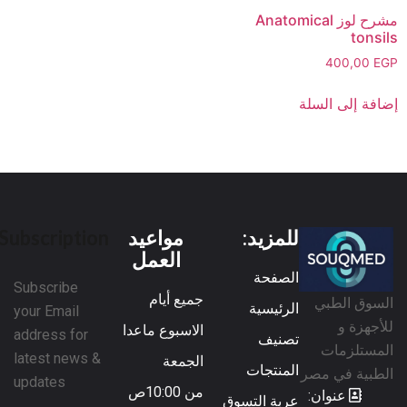
مشرح لوز Anatomical
tonsils
400,00
EGP
إضافة إلى السلة
للمزيد:
مواعيد
Subscription
العمل
الصفحة
Subscribe
جميع أيام
السوق الطبي
الرئيسية
your Email
للأجهزة و
الاسبوع ماعدا
address for
تصنيف
المستلزمات
latest news &
الجمعة
المنتجات
الطبية في مصر
updates
من 10:00ص
عنوان:
عربة التسوق