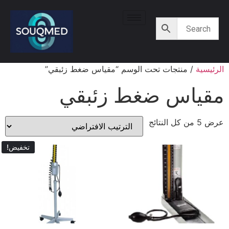
الرئيسية
/ منتجات تحت الوسم “مقياس ضغط زئبقي”
مقياس ضغط زئبقي
عرض ⁦5⁩ من كل النتائج
تخفيض!