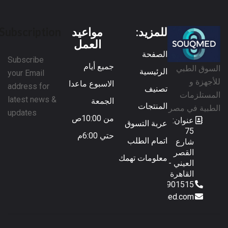
للمزيد:
مواعيد
Subscription
العمل
الصفحة
Subscribe
جميع أيام
السوق الطبي
الرئيسية
your Email
للأجهزة و
الاسبوع ماعدا
address for
تصنيف
المستلزمات
latest news &
الجمعة
المنتجات
الطبية في مصر
updates
من 10:00ص
عنوان:
عربة التسوق
75
حتي 6:00م
اتمام الطلب
شارع
القصر
معلومات تهمك
العيني -
القاهرة
01153901515
sales@souqmed.com