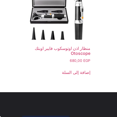
منظار اذن اوتوسكوب فايبر اوبتك
Otoscope
680,00
EGP
إضافة إلى السلة