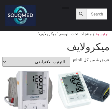
الرئيسية
/ منتجات تحت الوسم “ميكرولايف”
ميكرولايف
عرض ⁦4⁩ من كل النتائج