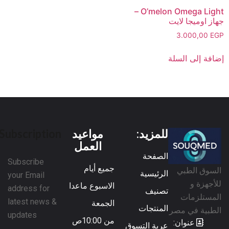
O’melon Omega Light –
جهاز اوميجا لايت
3.000,00
EGP
إضافة إلى السلة
للمزيد:
مواعيد
Subscription
العمل
الصفحة
Subscribe
جميع أيام
السوق الطبي
الرئيسية
your Email
للأجهزة و
الاسبوع ماعدا
address for
تصنيف
المستلزمات
latest news &
الجمعة
المنتجات
الطبية في مصر
updates
من 10:00ص
عنوان:
عربة التسوق