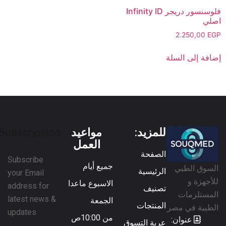
فلوسنسور دريجر Infinity ID
اصلي
2.250,00
EGP
إضافة إلى السلة
للمزيد:
مواعيد
Subscription
العمل
الصفحة
Subscribe
جميع أيام
السوق الطبي
الرئيسية
your Email
للأجهزة و
الاسبوع ماعدا
address for
تصنيف
المستلزمات
latest news &
الجمعة
المنتجات
الطبية في مصر
updates
من 10:00ص
عنوان:
عربة التسوق