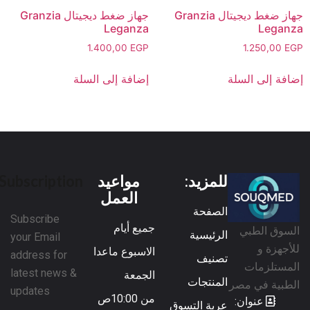
جهاز ضغط ديجيتال Granzia
جهاز ضغط ديجيتال Granzia
Leganza
Leganza
1.400,00
EGP
1.250,00
EGP
إضافة إلى السلة
إضافة إلى السلة
للمزيد:
مواعيد
Subscription
العمل
الصفحة
Subscribe
جميع أيام
السوق الطبي
الرئيسية
your Email
للأجهزة و
الاسبوع ماعدا
address for
تصنيف
المستلزمات
latest news &
الجمعة
المنتجات
الطبية في مصر
updates
من 10:00ص
عنوان:
عربة التسوق