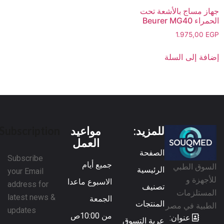
جهاز مساج بالأشعة تحت
الحمراء Beurer MG40
1.975,00
EGP
إضافة إلى السلة
للمزيد:
مواعيد
Subscription
العمل
الصفحة
Subscribe
جميع أيام
السوق الطبي
الرئيسية
your Email
للأجهزة و
الاسبوع ماعدا
address for
تصنيف
المستلزمات
latest news &
الجمعة
المنتجات
الطبية في مصر
updates
من 10:00ص
عنوان:
عربة التسوق