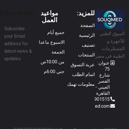
للمزيد:
مواعيد
Subscription
العمل
الصفحة
Subscribe
جميع أيام
السوق الطبي
الرئيسية
your Email
للأجهزة و
الاسبوع ماعدا
address for
تصنيف
المستلزمات
latest news &
الجمعة
المنتجات
الطبية في مصر
updates
من 10:00ص
عنوان:
عربة التسوق
75
حتي 6:00م
اتمام الطلب
شارع
القصر
معلومات تهمك
العيني -
القاهرة
01153901515
sales@souqmed.com