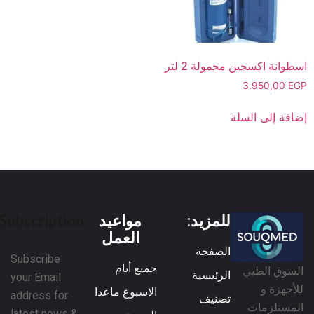
اسطوانة اكسجين محمولة 2 لتر
3.950,00
EGP
إضافة إلى السلة
للمزيد:
مواعيد
Subscription
العمل
الصفحة
Subscribe
جميع أيام
السوق الطبي
الرئيسية
your Email
للأجهزة و
الاسبوع ماعدا
address for
تصنيف
المستلزمات
latest news &