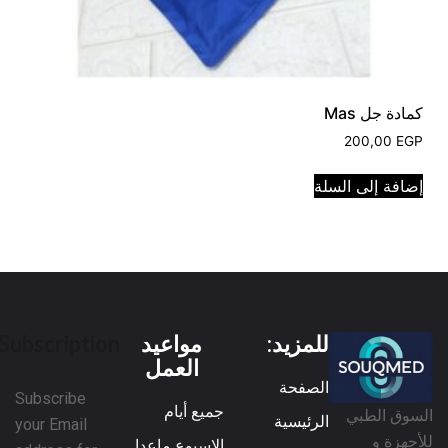
كمادة جل Mas
200,00
EGP
إضافة إلى السلة
للمزيد:
مواعيد
Subscription
العمل
الصفحة
Subscribe
جميع أيام
السوق الطبي
الرئيسية
your Email
للأجهزة و
الاسبوع ماعدا