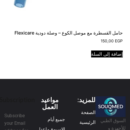
حامل القسطرة مع موصل الكوع – وصلة دودية Flexicare
150,00
EGP
إضافة إلى السلة
للمزيد:
مواعيد
Subscription
العمل
الصفحة
Subscribe
جميع أيام
السوق الطبي
الرئيسية
your Email
للأجهزة و
الاسبوع ماعدا