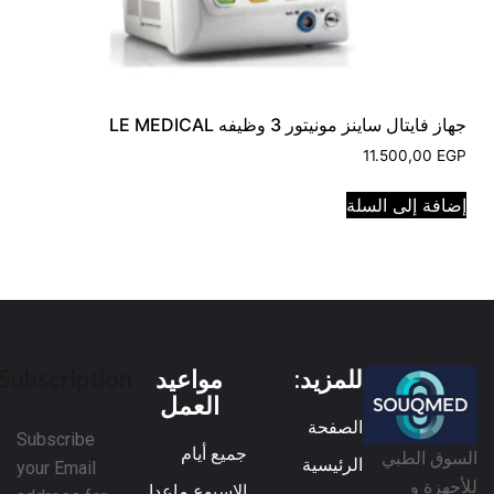
جهاز فايتال ساينز مونيتور 3 وظيفه LE MEDICAL
11.500,00
EGP
إضافة إلى السلة
للمزيد:
مواعيد
Subscription
العمل
الصفحة
Subscribe
جميع أيام
السوق الطبي
الرئيسية
your Email
للأجهزة و
الاسبوع ماعدا