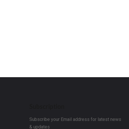
Subscription
Subscribe your Email address for latest news
& updates