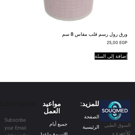
ورق رول رسم قلب مقاس 8 سم
25,00
EGP
إضافة إلى السلة
للمزيد:
مواعيد
Subscription
العمل
الصفحة
Subscribe
جميع أيام
السوق الطبي
الرئيسية
your Email
للأجهزة و
الاسبوع ماعدا