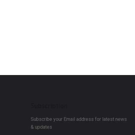
Subscription
Subscribe your Email address for latest news
& updates