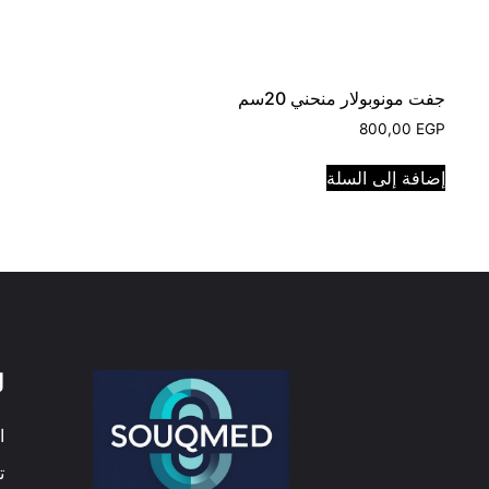
جفت مونوبولار منحني 20سم
800,00
EGP
إضافة إلى السلة
ل
ا
ت