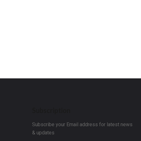
Subscription
Subscribe your Email address for latest news
& updates