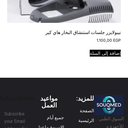
نيبولايزر جلسات استنشاق البخار هاي كير
1.100,00
EGP
إضافة إلى السلة
للمزيد:
مواعيد
Subscription
العمل
الصفحة
Subscribe
جميع أيام
السوق الطبي
الرئيسية
your Email
للأجهزة و
الاسبوع ماعدا