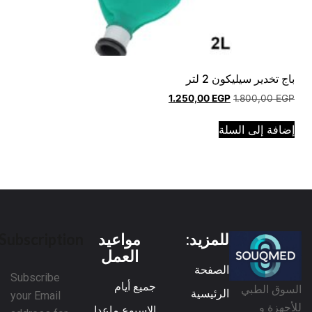
باج تخدير سيليكون 2 لتر
1.250,00
EGP
1.800,00
EGP
إضافة إلى السلة
للمزيد:
مواعيد
Subscription
العمل
الصفحة
Subscribe
جميع أيام
السوق الطبي
الرئيسية
your Email
للأجهزة و
الاسبوع ماعدا