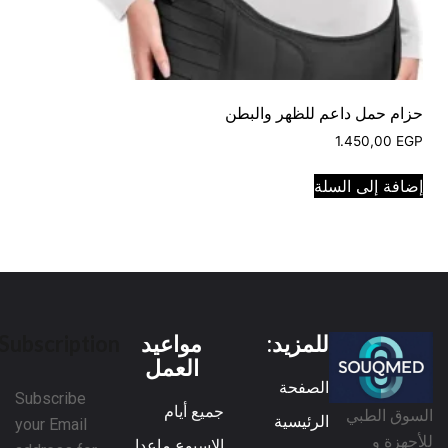
حزام حمل داعم للظهر والبطن
1.450,00
EGP
إضافة إلى السلة
للمزيد:
مواعيد
Subscription
العمل
الصفحة
Subscribe
جميع أيام
السوق الطبي
الرئيسية
your Email
للأجهزة و
الاسبوع ماعدا