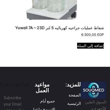
شفاط عمليات جراحيه كهربائيه 5 لتر Yuwell 7A – 23D
6.500,00
EGP
إضافة إلى السلة
للمزيد:
مواعيد
Subscription
العمل
الصفحة
Subscribe
جميع أيام
السوق الطبي
الرئيسية
your Email
للأجهزة و
الاسبوع ماعدا