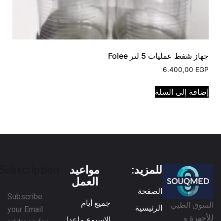
جهاز شفط عمليات 5 لتر Folee
6.400,00
EGP
إضافة إلى السلة
للمزيد:
مواعيد
Subscription
العمل
الصفحة
Subscribe
جميع أيام
السوق الطبي
الرئيسية
your Email
للأجهزة و
الاسبوع ماعدا